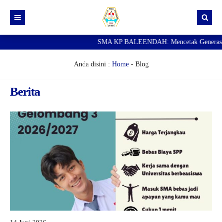
SMA KP BALEENDAH: Mencetak Generasi Unggul
Beranda
Berita
Anda disini :
Home
-
Blog
Data Guru
Berita
Portal Siswa
SPMB
SNBP