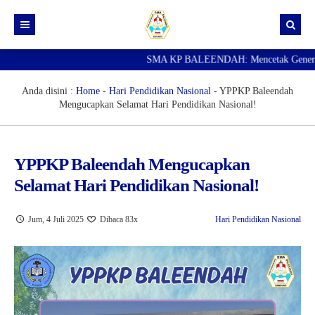
SMA KP BALEENDAH: Mencetak Generasi Un
Beranda
Berita
Anda disini :
Home
-
Hari Pendidikan Nasional
-
YPPKP Baleendah
Mengucapkan Selamat Hari Pendidikan Nasional!
Data Guru
Portal Siswa
YPPKP Baleendah Mengucapkan
SPMB
Selamat Hari Pendidikan Nasional!
SNBP
Jum, 4 Juli 2025
Dibaca 83x
Hari Pendidikan Nasional