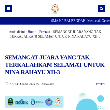
SMA KP BALEENDAH: Mencetak Generasi Un
Beranda
Berita
Anda disini :
Home
-
Prestasi
-
SEMANGAT JUARA YANG TAK
TERKALAHKAN! SELAMAT UNTUK NINA RAHAYU XII-3
Data Guru
Portal Siswa
SEMANGAT JUARA YANG TAK
SPMB
TERKALAHKAN! SELAMAT UNTUK
SNBP
NINA RAHAYU XII-3
Sel, 14 Oktober 2025
Dibaca 51x
Prestasi