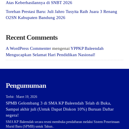
Atas Keberhasilannya di SNBT 2026
Torehan Prestasi Baru: Juli Jahro Tusyita Raih Juara 3 Renang
O2SN Kabupaten Bandung 2026
Recent Comments
A WordPress Commenter
mengenai
YPPKP Baleendah
Mengucapkan Selamat Hari Pendidikan Nasional!
Pengumuman
Terbit : Maret 19, 2026
SPMB Gelombang 3 di SMA KP Baleendah Telah di Buka,
Sampai akhir juli (Untuk Dapat Diskon 10%) Buruan Daftar
segera!
SMA KP Baleendah secara resmi membuka pendaftaran melalui Sistem Penerimaan
Murid Baru (SPMB) untuk Tahun..