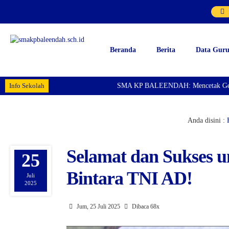
Beranda
Berita
Data Gur
Info Sekolah
SMA KP BALEENDAH: Mencetak Generasi Un
Anda disini :
Selamat dan Sukses u
25
Bintara TNI AD!
Juli
2025
Jum, 25 Juli 2025
Dibaca 68x