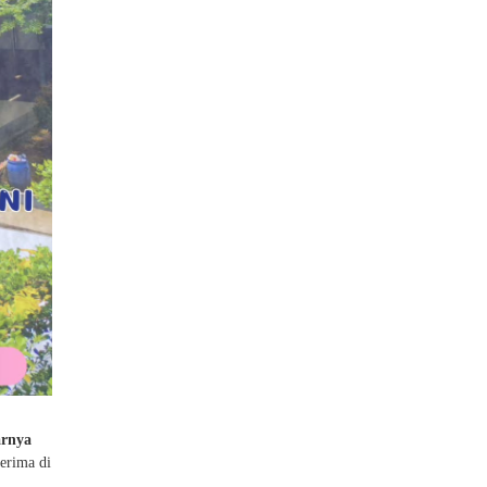
arnya
terima di