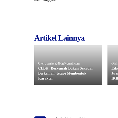
membanggakan!
Artikel Lainnya
Oleh : sanjaya24bdg@gmail.com
Oleh
CLBK: Berkemah Bukan Sekadar
Esk
Berkemah, tetapi Membentuk
Juar
Karakter
IKI