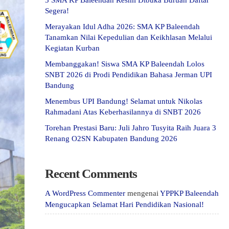
3 SMA KP Baleendah Resmi Dibuka Buruan Daftar
Segera!
Merayakan Idul Adha 2026: SMA KP Baleendah
Tanamkan Nilai Kepedulian dan Keikhlasan Melalui
Kegiatan Kurban
Membanggakan! Siswa SMA KP Baleendah Lolos
SNBT 2026 di Prodi Pendidikan Bahasa Jerman UPI
Bandung
Menembus UPI Bandung! Selamat untuk Nikolas
Rahmadani Atas Keberhasilannya di SNBT 2026
Torehan Prestasi Baru: Juli Jahro Tusyita Raih Juara 3
Renang O2SN Kabupaten Bandung 2026
Recent Comments
A WordPress Commenter
mengenai
YPPKP Baleendah
Mengucapkan Selamat Hari Pendidikan Nasional!