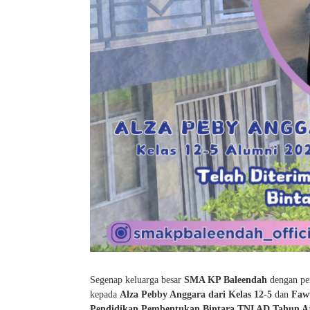
Segenap keluarga besar
SMA KP Baleendah
dengan pe
kepada
Alza Pebby Anggara dari Kelas 12-5
dan
Faww
Pendidikan Pembentukan Bintara TNI AD Tahun A