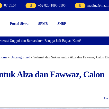
07
:
51
:
05
+62 823-1895-5106
mading@mading
u
Portal Siswa
SPMB
SNBP
ggul dan Berkarakter. Bangga Jadi Bagian Kami!
Home
-
Uncategorized
-
Selamat dan Sukses untuk Alza dan Fawwaz, Calon B
ntuk Alza dan Fawwaz, Calon
Unc