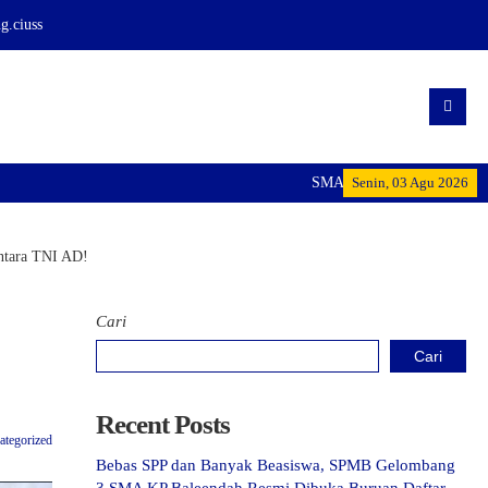
.ciuss
SMA KP BALEENDAH: Mencetak Ge
Senin, 03 Agu 2026
intara TNI AD!
Cari
Cari
Recent Posts
ategorized
Bebas SPP dan Banyak Beasiswa, SPMB Gelombang