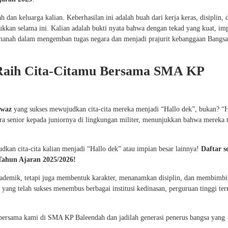
dan keluarga kalian. Keberhasilan ini adalah buah dari kerja keras, disiplin, d
ukkan selama ini. Kalian adalah bukti nyata bahwa dengan tekad yang kuat, im
 amanah dalam mengemban tugas negara dan menjadi prajurit kebanggaan Bangsa
 Raih Cita-Citamu Bersama SMA KP
wwaz
yang sukses mewujudkan cita-cita mereka menjadi “Hallo dek”, bukan? “H
ara senior kepada juniornya di lingkungan militer, menunjukkan bahwa mereka 
an cita-cita kalian menjadi “Hallo dek” atau impian besar lainnya!
Daftar s
ahun Ajaran 2025/2026!
ademik, tetapi juga membentuk karakter, menanamkan disiplin, dan membimbi
yang telah sukses menembus berbagai institusi kedinasan, perguruan tinggi te
bersama kami di SMA KP Baleendah dan jadilah generasi penerus bangsa yang