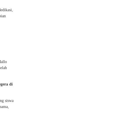
edikasi,
pian
allo
telah
egera di
ng siswa
rnama,