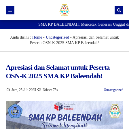
SMA KP BALEENDAH: Mencetak Generasi Unggul dan Berk
Beranda
Berita
Anda disini :
Home
-
Uncategorized
-
Apresiasi dan Selamat untuk
Peserta OSN-K 2025 SMA KP Baleendah!
Data Guru
Portal Siswa
Apresiasi dan Selamat untuk Peserta
SPMB
OSN-K 2025 SMA KP Baleendah!
SNBP
Jum, 25 Juli 2025
Dibaca 75x
Uncategorized