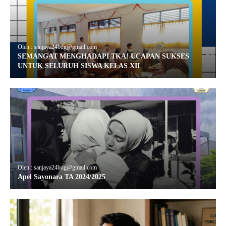
Oleh : sanjaya24bdg@gmail.com
SEMANGAT MENGHADAPI TKA! UCAPAN SUKSES
UNTUK SELURUH SISWA KELAS XII
Oleh : sanjaya24bdg@gmail.com
Apel Sayonara TA 2024/2025