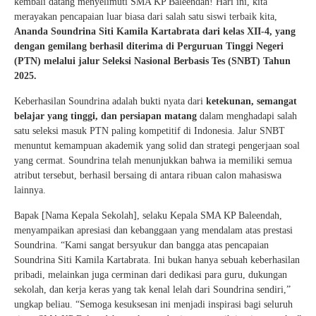
kembali datang menyelimuti SMA KP Baleendah! Hari ini, kita
merayakan pencapaian luar biasa dari salah satu siswi terbaik kita,
Ananda Soundrina Siti Kamila Kartabrata dari kelas XII-4, yang
dengan gemilang berhasil diterima di Perguruan Tinggi Negeri
(PTN) melalui jalur Seleksi Nasional Berbasis Tes (SNBT) Tahun
2025.
Keberhasilan Soundrina adalah bukti nyata dari
ketekunan, semangat
belajar yang tinggi, dan persiapan matang
dalam menghadapi salah
satu seleksi masuk PTN paling kompetitif di Indonesia. Jalur SNBT
menuntut kemampuan akademik yang solid dan strategi pengerjaan soal
yang cermat. Soundrina telah menunjukkan bahwa ia memiliki semua
atribut tersebut, berhasil bersaing di antara ribuan calon mahasiswa
lainnya.
Bapak [Nama Kepala Sekolah], selaku Kepala SMA KP Baleendah,
menyampaikan apresiasi dan kebanggaan yang mendalam atas prestasi
Soundrina. “Kami sangat bersyukur dan bangga atas pencapaian
Soundrina Siti Kamila Kartabrata. Ini bukan hanya sebuah keberhasilan
pribadi, melainkan juga cerminan dari dedikasi para guru, dukungan
sekolah, dan kerja keras yang tak kenal lelah dari Soundrina sendiri,”
ungkap beliau. “Semoga kesuksesan ini menjadi inspirasi bagi seluruh