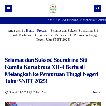
SMA KP BALEENDAH: Mencetak Generasi Ung
Beranda
Berita
Anda disini :
Home
-
Prestasi
-
Selamat dan Sukses! Soundrina Siti
Kamila Kartabrata XII-4 Berhasil Melangkah ke Perguruan Tinggi
Data Guru
Negeri Jalur SNBT 2025!
Portal Siswa
SPMB
Selamat dan Sukses! Soundrina Siti
Kamila Kartabrata XII-4 Berhasil
SNBP
Melangkah ke Perguruan Tinggi Negeri
Jalur SNBT 2025!
Rab, 9 Juli 2025
Dibaca 75x
Prestasi