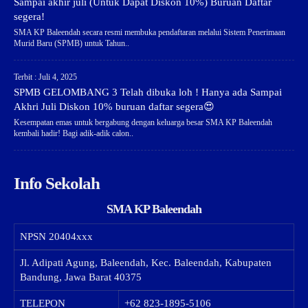
Sampai akhir juli (Untuk Dapat Diskon 10%) Buruan Daftar
segera!
SMA KP Baleendah secara resmi membuka pendaftaran melalui Sistem Penerimaan
Murid Baru (SPMB) untuk Tahun..
Terbit : Juli 4, 2025
SPMB GELOMBANG 3 Telah dibuka loh ! Hanya ada Sampai
Akhri Juli Diskon 10% buruan daftar segera😍
Kesempatan emas untuk bergabung dengan keluarga besar SMA KP Baleendah
kembali hadir! Bagi adik-adik calon..
Info Sekolah
SMA KP Baleendah
NPSN
20404xxx
Jl. Adipati Agung, Baleendah, Kec. Baleendah, Kabupaten
Bandung, Jawa Barat 40375
TELEPON
+62 823-1895-5106