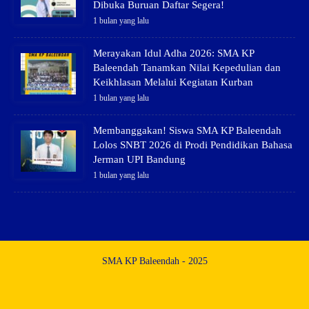
Dibuka Buruan Daftar Segera!
1 bulan yang lalu
Merayakan Idul Adha 2026: SMA KP
Baleendah Tanamkan Nilai Kepedulian dan
Keikhlasan Melalui Kegiatan Kurban
1 bulan yang lalu
Membanggakan! Siswa SMA KP Baleendah
Lolos SNBT 2026 di Prodi Pendidikan Bahasa
Jerman UPI Bandung
1 bulan yang lalu
SMA KP Baleendah - 2025