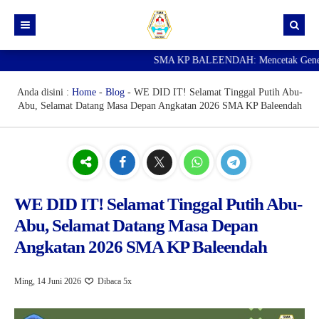
SMA KP BALEENDAH: Mencetak Generasi U
Beranda
Berita
Anda disini :
Home
-
Blog
-
WE DID IT! Selamat Tinggal Putih Abu-
Abu, Selamat Datang Masa Depan Angkatan 2026 SMA KP Baleendah
Data Guru
Portal Siswa
SPMB
SNBP
WE DID IT! Selamat Tinggal Putih Abu-
Abu, Selamat Datang Masa Depan
Angkatan 2026 SMA KP Baleendah
Ming, 14 Juni 2026
Dibaca 5x