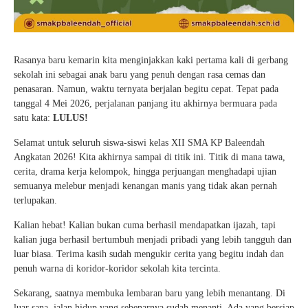
Rasanya baru kemarin kita menginjakkan kaki pertama kali di gerbang
sekolah ini sebagai anak baru yang penuh dengan rasa cemas dan
penasaran. Namun, waktu ternyata berjalan begitu cepat. Tepat pada
tanggal 4 Mei 2026, perjalanan panjang itu akhirnya bermuara pada
satu kata:
LULUS!
Selamat untuk seluruh siswa-siswi kelas XII SMA KP Baleendah
Angkatan 2026! Kita akhirnya sampai di titik ini. Titik di mana tawa,
cerita, drama kerja kelompok, hingga perjuangan menghadapi ujian
semuanya melebur menjadi kenangan manis yang tidak akan pernah
terlupakan.
Kalian hebat! Kalian bukan cuma berhasil mendapatkan ijazah, tapi
kalian juga berhasil bertumbuh menjadi pribadi yang lebih tangguh dan
luar biasa. Terima kasih sudah mengukir cerita yang begitu indah dan
penuh warna di koridor-koridor sekolah kita tercinta.
Sekarang, saatnya membuka lembaran baru yang lebih menantang. Di
luar sana, jalan hidup yang sebenarnya sudah menanti. Ada yang bersiap