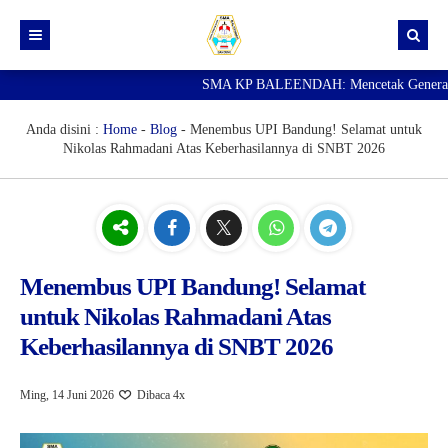
SMA KP BALEENDAH: Mencetak Generasi Ungg
Beranda
Berita
Anda disini :
Home
-
Blog
-
Menembus UPI Bandung! Selamat untuk
Nikolas Rahmadani Atas Keberhasilannya di SNBT 2026
Data Guru
Portal Siswa
SPMB
SNBP
Menembus UPI Bandung! Selamat
untuk Nikolas Rahmadani Atas
Keberhasilannya di SNBT 2026
Ming, 14 Juni 2026
Dibaca 4x