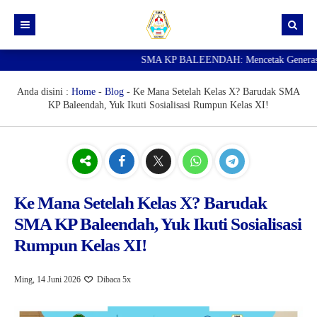
SMA KP BALEENDAH: Mencetak Generasi Ungg
Beranda
Berita
Anda disini :
Home
-
Blog
-
Ke Mana Setelah Kelas X? Barudak SMA
KP Baleendah, Yuk Ikuti Sosialisasi Rumpun Kelas XI!
Data Guru
Portal Siswa
SPMB
SNBP
Ke Mana Setelah Kelas X? Barudak
SMA KP Baleendah, Yuk Ikuti Sosialisasi
Rumpun Kelas XI!
Ming, 14 Juni 2026
Dibaca 5x