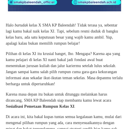
Halo
barudak
kelas X SMA KP Baleendah! Tidak terasa ya, sebentar
lagi kamu bakal naik kelas XI. Tapi, sebelum resmi duduk di bangku
kelas baru, ada satu keputusan besar yang wajib kamu ambil. Yup,
apalagi kalau bukan memilih rumpun belajar!
Pilihan di kelas XI itu krusial banget, lho. Mengapa? Karena apa yang
kamu pelajari di kelas XI nanti bakal jadi fondasi awal buat
menentukan jurusan kuliah dan jalur kariermu setelah lulus sekolah.
Jangan sampai kamu salah pilih rumpun cuma gara-gara kekurangan
informasi atau sekadar ikut-ikutan teman sekelas. Masa depanmu terlalu
berharga untuk dipertaruhkan!
Karena masa depan itu bukan untuk ditunggu melainkan harus
dirancang, SMA KP Baleendah siap membantu kamu lewat acara
Sosialisasi Pemetaan Rumpun Kelas XI
.
Di acara ini, kita bakal kupas tuntas semua kegalauan kamu, mulai dari
mengenal pilihan rumpun yang ada, cara menyesuaikannya dengan
minat dan bakat terpendammu, sampai strategi cerdik biar kamu gak