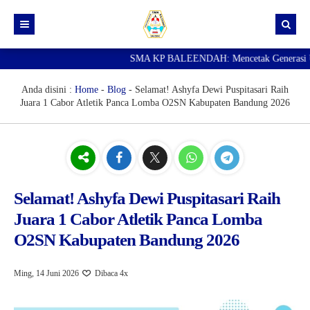
SMA KP BALEENDAH: Mencetak Generasi Unggul
Beranda
Berita
Anda disini :
Home
-
Blog
-
Selamat! Ashyfa Dewi Puspitasari Raih
Juara 1 Cabor Atletik Panca Lomba O2SN Kabupaten Bandung 2026
Data Guru
Portal Siswa
SPMB
SNBP
Selamat! Ashyfa Dewi Puspitasari Raih
Juara 1 Cabor Atletik Panca Lomba
O2SN Kabupaten Bandung 2026
Ming, 14 Juni 2026
Dibaca 4x