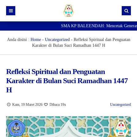
SMA KP BALEENDAH: Mencetak Generasi Ung
Beranda
Berita
Anda disini :
Home
-
Uncategorized
-
Refleksi Spiritual dan Penguatan
Karakter di Bulan Suci Ramadhan 1447 H
Data Guru
Portal Siswa
Refleksi Spiritual dan Penguatan
SPMB
Karakter di Bulan Suci Ramadhan 1447
SNBP
H
Kam, 19 Maret 2026
Dibaca 19x
Uncategorized