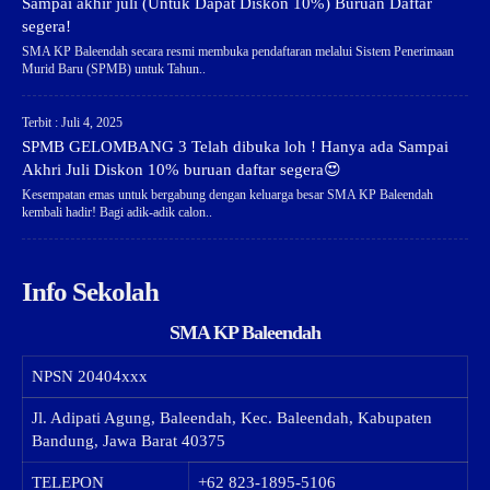
Sampai akhir juli (Untuk Dapat Diskon 10%) Buruan Daftar
segera!
SMA KP Baleendah secara resmi membuka pendaftaran melalui Sistem Penerimaan
Murid Baru (SPMB) untuk Tahun..
Terbit : Juli 4, 2025
SPMB GELOMBANG 3 Telah dibuka loh ! Hanya ada Sampai
Akhri Juli Diskon 10% buruan daftar segera😍
Kesempatan emas untuk bergabung dengan keluarga besar SMA KP Baleendah
kembali hadir! Bagi adik-adik calon..
Info Sekolah
SMA KP Baleendah
NPSN
20404xxx
Jl. Adipati Agung, Baleendah, Kec. Baleendah, Kabupaten
Bandung, Jawa Barat 40375
TELEPON
+62 823-1895-5106