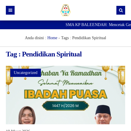
SMA KP BALEENDAH: Mencetak Generasi
Beranda
Berita
Anda disini :
Home
- Tags :
Pendidikan Spiritual
Data Guru
Tag : Pendidikan Spiritual
Portal Siswa
SPMB
Uncategorized
SNBP