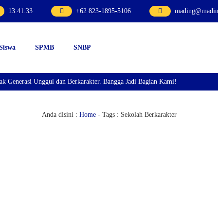
13
:
41
:
34
+62 823-1895-5106
mading@mading
 Siswa
SPMB
SNBP
erasi Unggul dan Berkarakter. Bangga Jadi Bagian Kami!
Anda disini :
Home
- Tags :
Sekolah Berkarakter