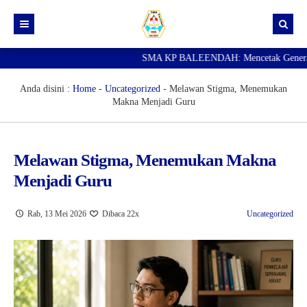
SMA KP BALEENDAH: Mencetak Generasi Ung
Beranda
Berita
Anda disini :
Home
-
Uncategorized
-
Melawan Stigma, Menemukan
Makna Menjadi Guru
Data Guru
Portal Siswa
Melawan Stigma, Menemukan Makna
SPMB
Menjadi Guru
SNBP
Rab, 13 Mei 2026
Dibaca 22x
Uncategorized