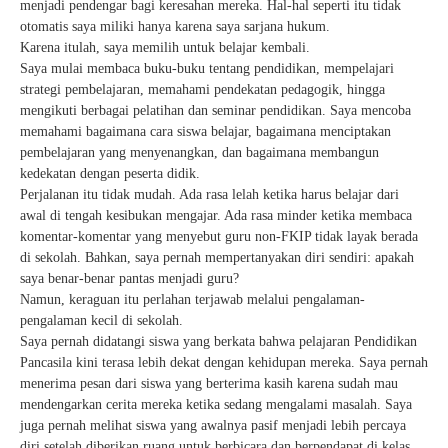
menjadi pendengar bagi keresahan mereka. Hal-hal seperti itu tidak
otomatis saya miliki hanya karena saya sarjana hukum.
Karena itulah, saya memilih untuk belajar kembali.
Saya mulai membaca buku-buku tentang pendidikan, mempelajari
strategi pembelajaran, memahami pendekatan pedagogik, hingga
mengikuti berbagai pelatihan dan seminar pendidikan. Saya mencoba
memahami bagaimana cara siswa belajar, bagaimana menciptakan
pembelajaran yang menyenangkan, dan bagaimana membangun
kedekatan dengan peserta didik.
Perjalanan itu tidak mudah. Ada rasa lelah ketika harus belajar dari
awal di tengah kesibukan mengajar. Ada rasa minder ketika membaca
komentar-komentar yang menyebut guru non-FKIP tidak layak berada
di sekolah. Bahkan, saya pernah mempertanyakan diri sendiri: apakah
saya benar-benar pantas menjadi guru?
Namun, keraguan itu perlahan terjawab melalui pengalaman-
pengalaman kecil di sekolah.
Saya pernah didatangi siswa yang berkata bahwa pelajaran Pendidikan
Pancasila kini terasa lebih dekat dengan kehidupan mereka. Saya pernah
menerima pesan dari siswa yang berterima kasih karena sudah mau
mendengarkan cerita mereka ketika sedang mengalami masalah. Saya
juga pernah melihat siswa yang awalnya pasif menjadi lebih percaya
diri setelah diberikan ruang untuk berbicara dan berpendapat di kelas.