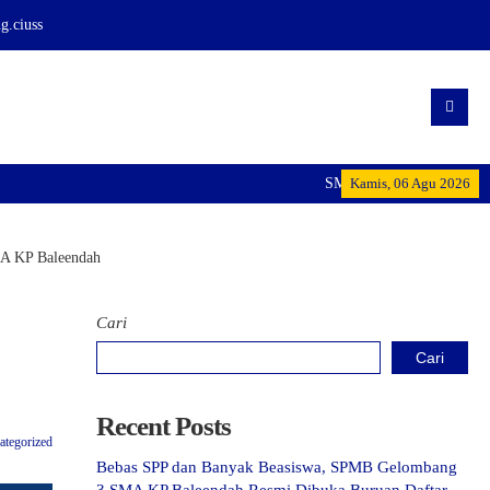
.ciuss
SMA KP BALEENDAH: Mencetak
Kamis, 06 Agu 2026
MA KP Baleendah
Cari
Cari
Recent Posts
ategorized
Bebas SPP dan Banyak Beasiswa, SPMB Gelombang