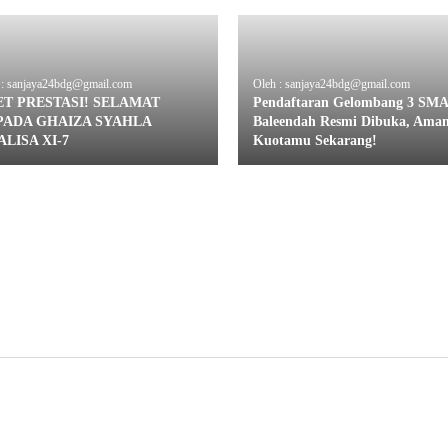
 : sanjaya24bdg@gmail.com
Oleh : sanjaya24bdg@gmail.com
ET PRESTASI! SELAMAT
Pendaftaran Gelombang 3 SM
PADA GHAIZA SYAHLA
Baleendah Resmi Dibuka, Ama
LISA XI-7
Kuotamu Sekarang!