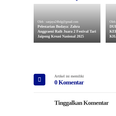
Oleh : sanjaya24bdg@gmail.com
Oleh
Pelestarian Budaya: Zahra
DU
Anggraeni Raih Juara 2 Festival Tari
KE
Jaipong Kreasi Nasional 2025
KHA
Artikel ini memiliki
0 Komentar
Tinggalkan Komentar