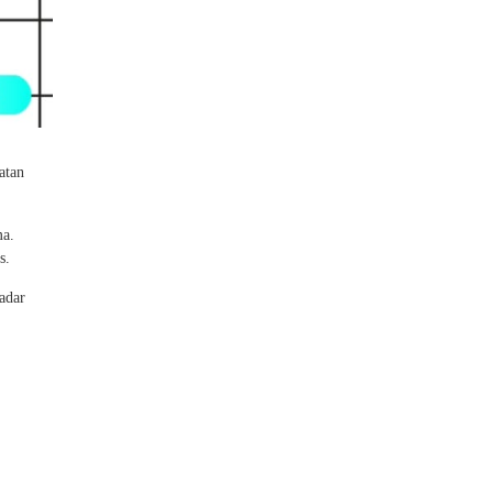
atan
ma.
s.
adar