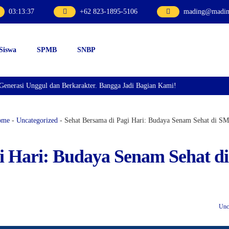
03
:
13
:
38
+62 823-1895-5106
mading@mading
 Siswa
SPMB
SNBP
 Unggul dan Berkarakter. Bangga Jadi Bagian Kami!
ome
-
Uncategorized
-
Sehat Bersama di Pagi Hari: Budaya Senam Sehat di S
i Hari: Budaya Senam Sehat di
Unc