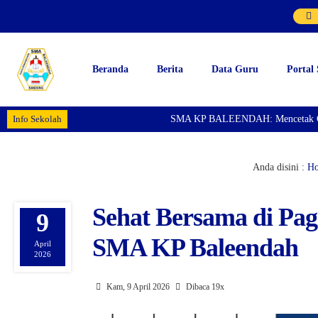
Beranda
Berita
Data Guru
Portal
Info Sekolah
SMA KP BALEENDAH: Mencetak Generasi
Anda disini :
H
Sehat Bersama di Pag
9
SMA KP Baleendah
April
2026
Kam, 9 April 2026
Dibaca 19x