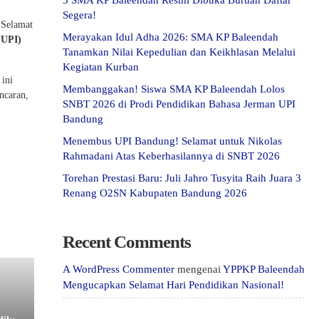
3 SMA KP Baleendah Resmi Dibuka Buruan Daftar
Segera!
 Selamat
Merayakan Idul Adha 2026: SMA KP Baleendah
(UPI)
Tanamkan Nilai Kepedulian dan Keikhlasan Melalui
Kegiatan Kurban
 ini
Membanggakan! Siswa SMA KP Baleendah Lolos
ncaran,
SNBT 2026 di Prodi Pendidikan Bahasa Jerman UPI
Bandung
Menembus UPI Bandung! Selamat untuk Nikolas
Rahmadani Atas Keberhasilannya di SNBT 2026
Torehan Prestasi Baru: Juli Jahro Tusyita Raih Juara 3
Renang O2SN Kabupaten Bandung 2026
Recent Comments
A WordPress Commenter
mengenai
YPPKP Baleendah
Mengucapkan Selamat Hari Pendidikan Nasional!