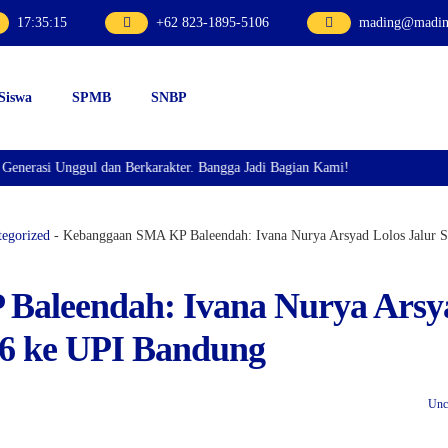
17
:
35
:
16
+62 823-1895-5106
mading@mading
 Siswa
SPMB
SNBP
asi Unggul dan Berkarakter. Bangga Jadi Bagian Kami!
egorized
-
Kebanggaan SMA KP Baleendah: Ivana Nurya Arsyad Lolos Jalur
Baleendah: Ivana Nurya Arsy
26 ke UPI Bandung
Unc