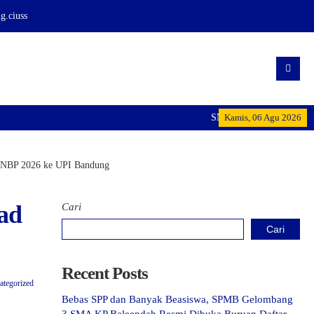
.ciuss
SMA KP BALEENDAH: Mencet
Kamis, 06 Agu 2026
 SNBP 2026 ke UPI Bandung
ad
Cari
Cari
Recent Posts
ategorized
Bebas SPP dan Banyak Beasiswa, SPMB Gelombang