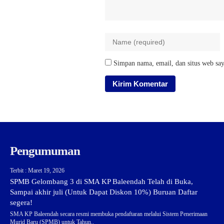
Simpan nama, email, dan situs web say
Pengumuman
Terbit : Maret 19, 2026
SPMB Gelombang 3 di SMA KP Baleendah Telah di Buka,
Sampai akhir juli (Untuk Dapat Diskon 10%) Buruan Daftar
segera!
SMA KP Baleendah secara resmi membuka pendaftaran melalui Sistem Penerimaan
Murid Baru (SPMB) untuk Tahun..