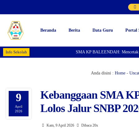
Beranda
Berita
Data Guru
Portal
Info Sekolah
SMA KP BALEENDAH: Mencetak Gener
Anda disini :
Home
-
Uncat
Kebanggaan SMA KP 
9
Lolos Jalur SNBP 20
April
2026
Kam, 9 April 2026
Dibaca 20x