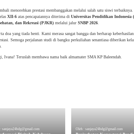
ali menorehkan prestasi membanggakan melalui salah satu siswi terbaiknya.
elas
XII-6
atas pencapaiannya diterima di
Universitas Pendidikan Indonesia 
sehatan, dan Rekreasi (PJKR)
melalui jalur
SNBP 2026
.
erta doa yang tiada henti. Kami merasa sangat bangga dan berharap keberhasilan
estasi. Semoga perjalanan studi di bangku perkuliahan senantiasa diberikan kela
.
nggi, Ivana! Teruslah membawa nama baik almamater SMA KP Baleendah.
 : sanjaya24bdg@gmail.com
Oleh : sanjaya24bdg@gmail.com