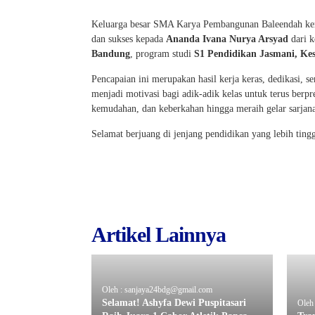
Keluarga besar SMA Karya Pembangunan Baleendah kemb
dan sukses kepada
Ananda Ivana Nurya Arsyad
dari k
Bandung
, program studi
S1 Pendidikan Jasmani, Ke
Pencapaian ini merupakan hasil kerja keras, dedikasi, s
menjadi motivasi bagi adik-adik kelas untuk terus berpr
kemudahan, dan keberkahan hingga meraih gelar sarjana
Selamat berjuang di jenjang pendidikan yang lebih ti
Artikel Lainnya
Oleh : sanjaya24bdg@gmail.com
Selamat! Ashyfa Dewi Puspitasari
Oleh