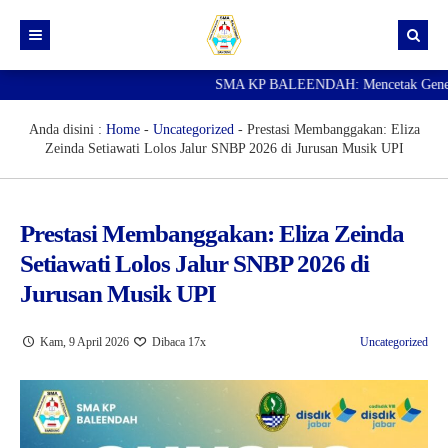
SMA KP BALEENDAH: Mencetak Generasi U
Beranda
Berita
Anda disini :
Home
-
Uncategorized
-
Prestasi Membanggakan: Eliza
Zeinda Setiawati Lolos Jalur SNBP 2026 di Jurusan Musik UPI
Data Guru
Portal Siswa
Prestasi Membanggakan: Eliza Zeinda
SPMB
Setiawati Lolos Jalur SNBP 2026 di
SNBP
Jurusan Musik UPI
Kam, 9 April 2026
Dibaca 17x
Uncategorized