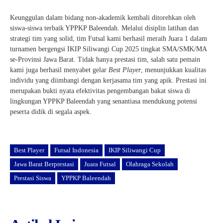
Keunggulan dalam bidang non-akademik kembali ditorehkan oleh
siswa-siswa terbaik YPPKP Baleendah. Melalui disiplin latihan dan
strategi tim yang solid, tim Futsal kami berhasil meraih Juara 1 dalam
turnamen bergengsi IKIP Siliwangi Cup 2025 tingkat SMA/SMK/MA
se-Provinsi Jawa Barat. Tidak hanya prestasi tim, salah satu pemain
kami juga berhasil menyabet gelar
Best Player
, menunjukkan kualitas
individu yang diimbangi dengan kerjasama tim yang apik. Prestasi ini
merupakan bukti nyata efektivitas pengembangan bakat siswa di
lingkungan YPPKP Baleendah yang senantiasa mendukung potensi
peserta didik di segala aspek.
Best Player
Futsal Indonesia
IKIP Siliwangi Cup
Jawa Barat Berprestasi
Juara Futsal
Olahraga Sekolah
Prestasi Siswa
YPPKP Baleendah