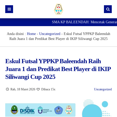
SMA KP BALEENDAH: Mencetak Generasi Ung
Beranda
Berita
Anda disini :
Home
-
Uncategorized
-
Eskul Futsal YPPKP Baleendah
Raih Juara 1 dan Predikat Best Player di IKIP Siliwangi Cup 2025
Data Guru
Portal Siswa
Eskul Futsal YPPKP Baleendah Raih
SPMB
Juara 1 dan Predikat Best Player di IKIP
SNBP
Siliwangi Cup 2025
Rab, 18 Maret 2026
Dibaca 15x
Uncategorized