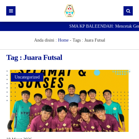
SMA KP BALEENDAH: Mencetak Generasi
Beranda
Berita
Anda disini :
Home
- Tags :
Juara Futsal
Data Guru
Tag : Juara Futsal
Portal Siswa
SPMB
Uncategorized
SNBP