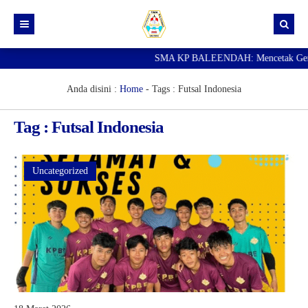
SMA KP BALEENDAH: Mencetak Generas
Beranda
Berita
Anda disini :
Home
- Tags :
Futsal Indonesia
Data Guru
Tag : Futsal Indonesia
Portal Siswa
SPMB
Uncategorized
SNBP