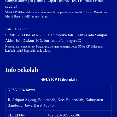
Sampai akhir juli (Untuk Dapat Diskon 10%) Buruan Daftar
segera!
SMA KP Baleendah secara resmi membuka pendaftaran melalui Sistem Penerimaan
Murid Baru (SPMB) untuk Tahun..
Terbit : Juli 4, 2025
SPMB GELOMBANG 3 Telah dibuka loh ! Hanya ada Sampai
Akhri Juli Diskon 10% buruan daftar segera😍
Kesempatan emas untuk bergabung dengan keluarga besar SMA KP Baleendah
kembali hadir! Bagi adik-adik calon..
Info Sekolah
SMA KP Baleendah
NPSN
20404xxx
Jl. Adipati Agung, Baleendah, Kec. Baleendah, Kabupaten
Bandung, Jawa Barat 40375
TELEPON
+62 823-1895-5106