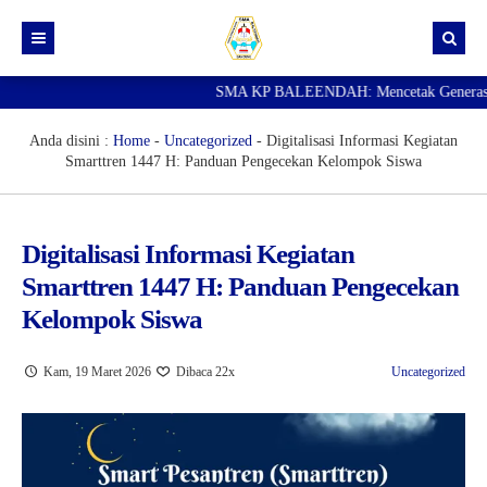
SMA KP BALEENDAH: Mencetak Generasi Ungg
Beranda
Berita
Anda disini :
Home
-
Uncategorized
-
Digitalisasi Informasi Kegiatan
Smarttren 1447 H: Panduan Pengecekan Kelompok Siswa
Data Guru
Portal Siswa
Digitalisasi Informasi Kegiatan
SPMB
Smarttren 1447 H: Panduan Pengecekan
SNBP
Kelompok Siswa
Kam, 19 Maret 2026
Dibaca 22x
Uncategorized