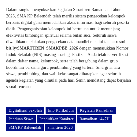
Dalam rangka menyukseskan kegiatan Smarttren Ramadhan Tahun
2026, SMA KP Baleendah telah merilis sistem pengecekan kelompok
berbasis digital guna memudahkan akses informasi bagi seluruh peserta
didik. Pengorganisasian kelompok ini bertujuan untuk menunjang
efektivitas bimbingan spiritual selama bulan suci. Seluruh siswa
diwajibkan melakukan pengecekan data mandiri melalui tautan resmi
bit.ly/SMARTTREN_SMAKPBE_2026
dengan memasukkan Nomor
Induk Sekolah (NIS) masing-masing. Pastikan Anda telah terverifikasi
dalam daftar nama, kelompok, serta telah bergabung dalam grup
koordinasi bersama guru pembimbing yang tertera. Sinergi antara
siswa, pembimbing, dan wali kelas sangat diharapkan agar seluruh
agenda kegiatan yang dimulai pada hari Senin mendatang dapat berjalan
sesuai rencana.
Digitalisasi Sekolah
Info Kurikulum
Kegiatan Ramadhan
Panduan Siswa
Pendidikan Karakter
Ramadhan 1447H
SMA KP Baleendah
Smarttren 2026