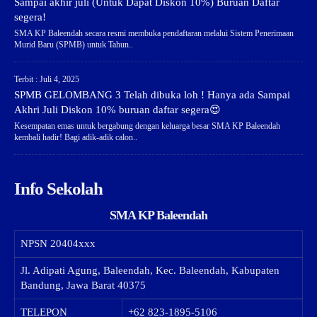
Sampai akhir juli (Untuk Dapat Diskon 10%) Buruan Daftar
segera!
SMA KP Baleendah secara resmi membuka pendaftaran melalui Sistem Penerimaan
Murid Baru (SPMB) untuk Tahun..
Terbit : Juli 4, 2025
SPMB GELOMBANG 3 Telah dibuka loh ! Hanya ada Sampai
Akhri Juli Diskon 10% buruan daftar segera😍
Kesempatan emas untuk bergabung dengan keluarga besar SMA KP Baleendah
kembali hadir! Bagi adik-adik calon..
Info Sekolah
SMA KP Baleendah
NPSN
20404xxx
Jl. Adipati Agung, Baleendah, Kec. Baleendah, Kabupaten
Bandung, Jawa Barat 40375
TELEPON
+62 823-1895-5106