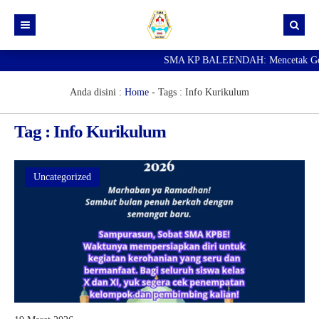
SMA KP BALEENDAH: Mencetak Genera
Beranda
Berita
Anda disini :
Home
- Tags :
Info Kurikulum
Data Guru
Tag : Info Kurikulum
Portal Siswa
SPMB
Uncategorized
SNBP