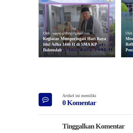
Oleh : sanjaya24bdg@gmail.com
Oleh
Kegiatan Memperingati Hari Raya
Men
Idul Adha 1446 H di SMA KP
Ref
Baleendah
Pen
Artikel ini memiliki
0 Komentar
Tinggalkan Komentar