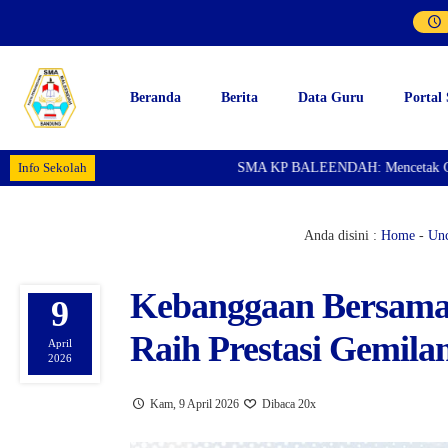
Beranda
Berita
Data Guru
Portal
Info Sekolah
SMA KP BALEENDAH: Mencetak Generasi 
Anda disini :
Home
-
Unc
Kebanggaan Bersama
9
Raih Prestasi Gemila
April
2026
Kam, 9 April 2026
Dibaca 20x