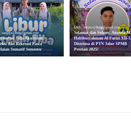
Oleh : sanjaya24bdg@gmail.com
Selamat dan Sukses! Ananda M
 : sanjaya24bdg@gmail.com
yambut Jeda Akademik:
Habiburrahman Al Farizi XII-5
leksi dan Rekreasi Pasca
Diterima di PTN Jalur SPMB
ilaian Sumatif Semester
Prestasi 2025!