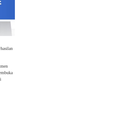
hasilan
itmen
 pembuka
i