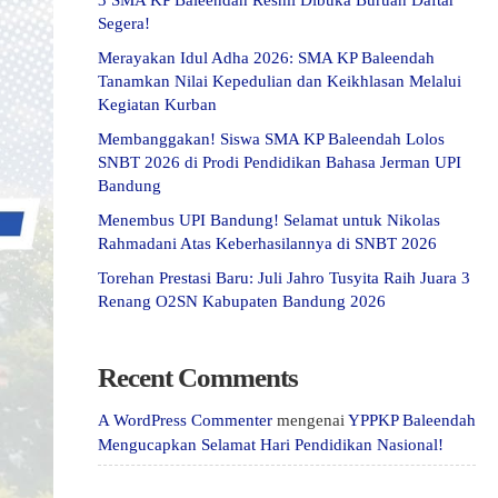
3 SMA KP Baleendah Resmi Dibuka Buruan Daftar
Segera!
Merayakan Idul Adha 2026: SMA KP Baleendah
Tanamkan Nilai Kepedulian dan Keikhlasan Melalui
Kegiatan Kurban
Membanggakan! Siswa SMA KP Baleendah Lolos
SNBT 2026 di Prodi Pendidikan Bahasa Jerman UPI
Bandung
Menembus UPI Bandung! Selamat untuk Nikolas
Rahmadani Atas Keberhasilannya di SNBT 2026
Torehan Prestasi Baru: Juli Jahro Tusyita Raih Juara 3
Renang O2SN Kabupaten Bandung 2026
Recent Comments
A WordPress Commenter
mengenai
YPPKP Baleendah
Mengucapkan Selamat Hari Pendidikan Nasional!