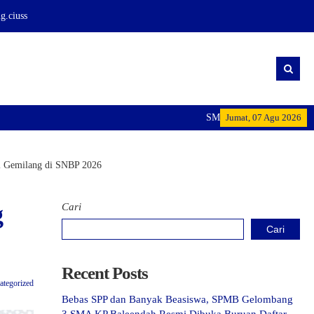
.ciuss
SMA KP BALEENDAH: Mencetak G
Jumat, 07 Agu 2026
i Gemilang di SNBP 2026
g
Cari
Cari
Recent Posts
ategorized
Bebas SPP dan Banyak Beasiswa, SPMB Gelombang