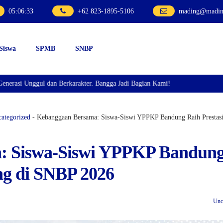
05
:
06
:
34
+62 823-1895-5106
mading@mading
 Siswa
SPMB
SNBP
Unggul dan Berkarakter. Bangga Jadi Bagian Kami!
ategorized
-
Kebanggaan Bersama: Siswa-Siswi YPPKP Bandung Raih Prestas
: Siswa-Siswi YPPKP Bandun
ng di SNBP 2026
Unc