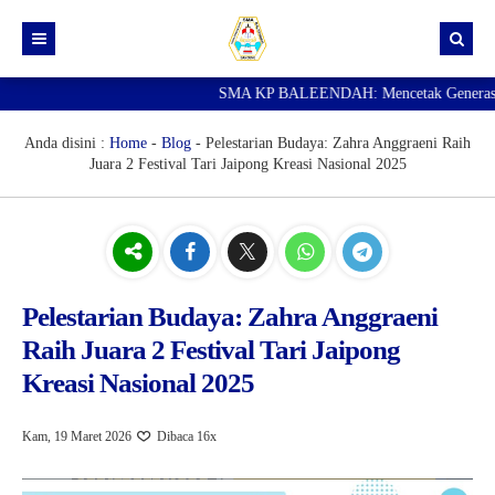
SMA KP BALEENDAH: Mencetak Generasi Ungg
Beranda
Berita
Anda disini :
Home
-
Blog
-
Pelestarian Budaya: Zahra Anggraeni Raih
Juara 2 Festival Tari Jaipong Kreasi Nasional 2025
Data Guru
Portal Siswa
SPMB
SNBP
Pelestarian Budaya: Zahra Anggraeni
Raih Juara 2 Festival Tari Jaipong
Kreasi Nasional 2025
Kam, 19 Maret 2026
Dibaca 16x