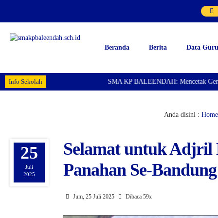
Beranda
Berita
Data Gur
Info Sekolah
SMA KP BALEENDAH: Mencetak Generasi Ung
Anda disini :
Home
Selamat untuk Adjril
25
Panahan Se-Bandung
Juli
2025
Jum, 25 Juli 2025
Dibaca 59x