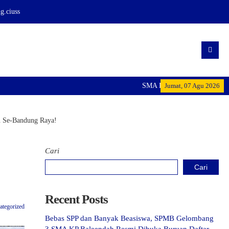
.ciuss
SMA KP BALEENDAH: Mencetak Gen
Jumat, 07 Agu 2026
n Se-Bandung Raya!
Cari
Cari
Recent Posts
ategorized
Bebas SPP dan Banyak Beasiswa, SPMB Gelombang