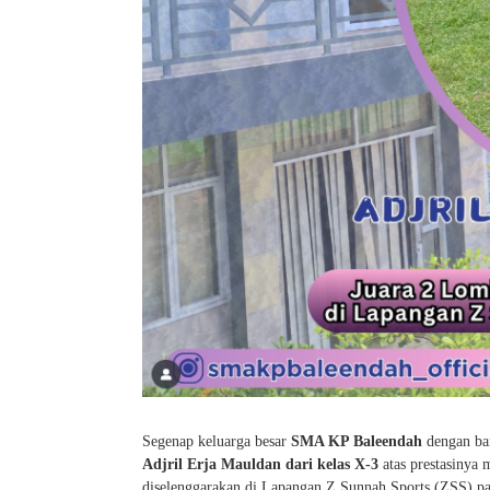
Segenap keluarga besar
SMA KP Baleendah
dengan ba
Adjril Erja Mauldan dari kelas X-3
atas prestasinya 
diselenggarakan di Lapangan Z Sunnah Sports (ZSS) pa