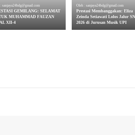
 : sanjaya24bdg@gmail.com
Oleh : sanjaya24bdg@gmail.com
ESTASI GEMILANG: SELAMAT
Prestasi Membanggakan: Eliza
TUK MUHAMMAD FAUZAN
Zeinda Setiawati Lolos Jalur S
AL XII-4
2026 di Jurusan Musik UPI