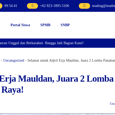
09
:
54
:
42
+62 823-1895-5106
mading@mading
u
Portal Siswa
SPMB
SNBP
gul dan Berkarakter. Bangga Jadi Bagian Kami!
-
Uncategorized
-
Selamat untuk Adjril Erja Mauldan, Juara 2 Lomba Panaha
 Erja Mauldan, Juara 2 Lomba
 Raya!
Unc