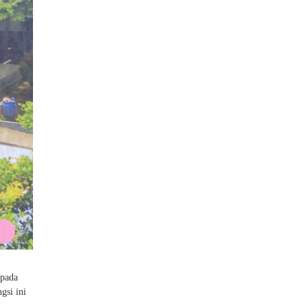
pada
gsi ini