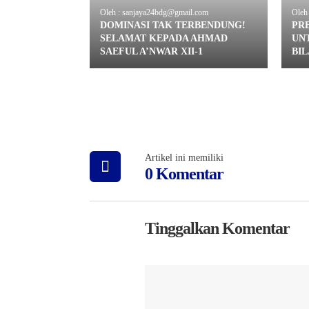
Oleh : sanjaya24bdg@gmail.com
Oleh
DOMINASI TAK TERBENDUNG!
PR
SELAMAT KEPADA AHMAD
UN
SAEFUL A’NWAR XII-1
BIL
Artikel ini memiliki
0 Komentar
Tinggalkan Komentar