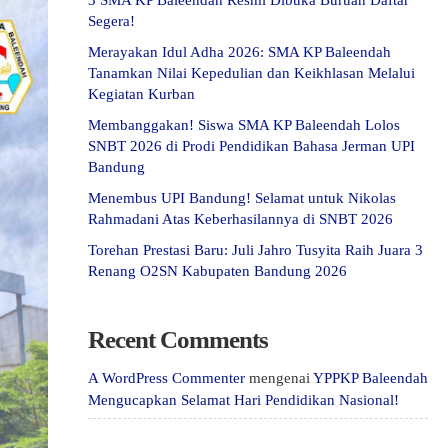
3 SMA KP Baleendah Resmi Dibuka Buruan Daftar
Segera!
Merayakan Idul Adha 2026: SMA KP Baleendah
Tanamkan Nilai Kepedulian dan Keikhlasan Melalui
Kegiatan Kurban
Membanggakan! Siswa SMA KP Baleendah Lolos
SNBT 2026 di Prodi Pendidikan Bahasa Jerman UPI
Bandung
Menembus UPI Bandung! Selamat untuk Nikolas
Rahmadani Atas Keberhasilannya di SNBT 2026
Torehan Prestasi Baru: Juli Jahro Tusyita Raih Juara 3
Renang O2SN Kabupaten Bandung 2026
Recent Comments
A WordPress Commenter
mengenai
YPPKP Baleendah
Mengucapkan Selamat Hari Pendidikan Nasional!