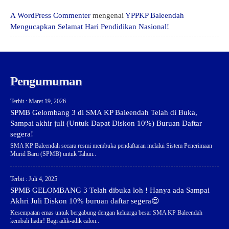
A WordPress Commenter
mengenai
YPPKP Baleendah
Mengucapkan Selamat Hari Pendidikan Nasional!
Pengumuman
Terbit : Maret 19, 2026
SPMB Gelombang 3 di SMA KP Baleendah Telah di Buka,
Sampai akhir juli (Untuk Dapat Diskon 10%) Buruan Daftar
segera!
SMA KP Baleendah secara resmi membuka pendaftaran melalui Sistem Penerimaan
Murid Baru (SPMB) untuk Tahun..
Terbit : Juli 4, 2025
SPMB GELOMBANG 3 Telah dibuka loh ! Hanya ada Sampai
Akhri Juli Diskon 10% buruan daftar segera😍
Kesempatan emas untuk bergabung dengan keluarga besar SMA KP Baleendah
kembali hadir! Bagi adik-adik calon..