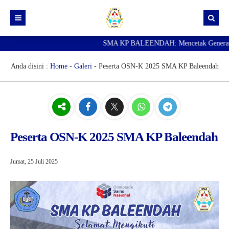
SMA KP BALEENDAH: Mencetak Generasi Ungg
Beranda
Berita
Anda disini :
Home
-
Galeri
-
Peserta OSN-K 2025 SMA KP Baleendah
Data Guru
Portal Siswa
SPMB
Peserta OSN-K 2025 SMA KP Baleendah
SNBP
Jumat, 25 Juli 2025