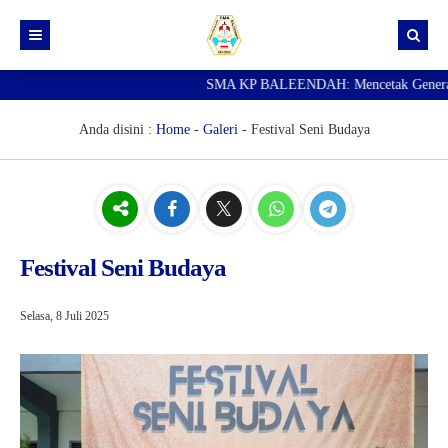
SMA KP BALEENDAH: Mencetak Generasi Ung
Beranda
Berita
Anda disini :
Home
-
Galeri
-
Festival Seni Budaya
Data Guru
Portal Siswa
SPMB
Festival Seni Budaya
SNBP
Selasa, 8 Juli 2025