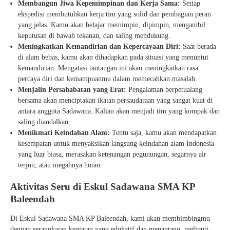
Membangun Jiwa Kepemimpinan dan Kerja Sama:
Setiap
ekspedisi membutuhkan kerja tim yang solid dan pembagian peran
yang jelas. Kamu akan belajar memimpin, dipimpin, mengambil
keputusan di bawah tekanan, dan saling mendukung.
Meningkatkan Kemandirian dan Kepercayaan Diri:
Saat berada
di alam bebas, kamu akan dihadapkan pada situasi yang menuntut
kemandirian. Mengatasi tantangan ini akan meningkatkan rasa
percaya diri dan kemampuanmu dalam memecahkan masalah.
Menjalin Persahabatan yang Erat:
Pengalaman berpetualang
bersama akan menciptakan ikatan persaudaraan yang sangat kuat di
antara anggota Sadawana. Kalian akan menjadi tim yang kompak dan
saling diandalkan.
Menikmati Keindahan Alam:
Tentu saja, kamu akan mendapatkan
kesempatan untuk menyaksikan langsung keindahan alam Indonesia
yang luar biasa, merasakan ketenangan pegunungan, segarnya air
terjun, atau megahnya hutan.
Aktivitas Seru di Eskul Sadawana SMA KP
Baleendah
Di Eskul Sadawana SMA KP Baleendah, kami akan membimbingmu
dengan serangkaian kegiatan yang edukatif dan menantang, meliputi: