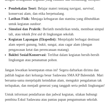
Pembekalan Teori:
Belajar materi tentang navigasi,
survival
,
konservasi alam, dan etika berpetualang.
Latihan Fisik:
Menjaga kebugaran dan stamina yang dibutuhkan
untuk kegiatan
outdoor
.
Simulasi dan Praktik:
Berlatih mendirikan tenda, membuat simpul
tali, atau teknik
first aid
di lingkungan sekolah.
Kegiatan Lapangan (Ekspedisi):
Menjelajahi berbagai destinasi
alam seperti gunung, bukit, sungai, atau cagar alam (dengan
pengawasan ketat dan perencanaan matang).
Bakhti Sosial/Konservasi:
Terlibat dalam kegiatan bersih-bersih
lingkungan atau penanaman pohon.
Jangan lewatkan kesempatan emas ini! Segera daftarkan dirimu dan
jadilah bagian dari keluarga besar Sadawana SMA KP Baleendah. Mari
bersama-sama menjelajahi keindahan alam, mengukir pengalaman tak
terlupakan, dan menjadi generasi yang tangguh serta peduli lingkungan!
Untuk informasi pendaftaran dan jadwal kegiatan, silakan hubungi
pembina Eskul Sadawana atau pantau papan pengumuman sekolah.