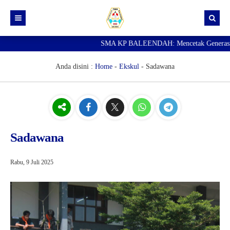
SMA KP BALEENDAH: Mencetak Generasi Unggu
Beranda
Berita
Anda disini :
Home
-
Ekskul
-
Sadawana
Data Guru
Portal Siswa
SPMB
Sadawana
SNBP
Rabu, 9 Juli 2025