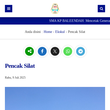
SMA KP BALEENDAH: Mencetak Generasi Ungg
Beranda
Berita
Anda disini :
Home
-
Ekskul
-
Pencak Silat
Data Guru
Portal Siswa
SPMB
Pencak Silat
SNBP
Rabu, 9 Juli 2025