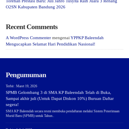
Torehan Prestasi Baru: Juli Jahro Tusyita Raih Juara 3 Renang
O2SN Kabupaten Bandung 2026
Recent Comments
A WordPress Commenter
mengenai
YPPKP Baleendah
Mengucapkan Selamat Hari Pendidikan Nasional!
Pengumuman
Terbit : Maret 19, 2026
SPMB Gelombang 3 di SMA KP Baleendah Telah di Buka,
Sampai akhir juli (Untuk Dapat Diskon 10%) Buruan Daftar
segera!
SMA KP Baleendah secara resmi membuka pendaftaran melalui Sistem Penerimaan
Murid Baru (SPMB) untuk Tahun..