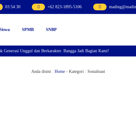
03
:
54
:
30
+62 823-1895-5106
mading@mading
 Siswa
SPMB
SNBP
erasi Unggul dan Berkarakter. Bangga Jadi Bagian Kami!
Anda disini :
Home
- Kategori :
Sosialisasi