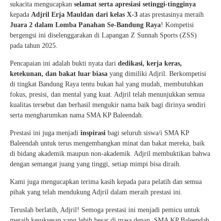
sukacita mengucapkan
selamat serta apresiasi setinggi-tingginya
kepada
Adjril Erja Mauldan dari kelas X-3
atas prestasinya meraih
Juara 2 dalam Lomba Panahan Se-Bandung Raya
! Kompetisi
bergengsi ini diselenggarakan di Lapangan Z Sunnah Sports (ZSS)
pada tahun 2025.
Pencapaian ini adalah bukti nyata dari
dedikasi, kerja keras,
ketekunan, dan bakat luar biasa
yang dimiliki Adjril. Berkompetisi
di tingkat Bandung Raya tentu bukan hal yang mudah, membutuhkan
fokus, presisi, dan mental yang kuat. Adjril telah menunjukkan semua
kualitas tersebut dan berhasil mengukir nama baik bagi dirinya sendiri
serta mengharumkan nama SMA KP Baleendah.
Prestasi ini juga menjadi
inspirasi
bagi seluruh siswa/i SMA KP
Baleendah untuk terus mengembangkan minat dan bakat mereka, baik
di bidang akademik maupun non-akademik. Adjril membuktikan bahwa
dengan semangat juang yang tinggi, setiap mimpi bisa diraih.
Kami juga mengucapkan terima kasih kepada para pelatih dan semua
pihak yang telah mendukung Adjril dalam meraih prestasi ini.
Teruslah berlatih, Adjril! Semoga prestasi ini menjadi pemicu untuk
meraih kesuksesan yang lebih besar di masa depan. SMA KP Baleendah