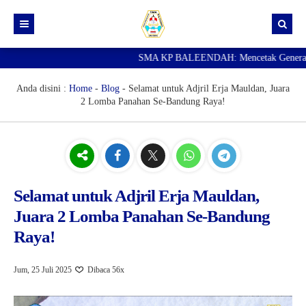
SMA KP BALEENDAH: Mencetak Generasi Ung
Beranda
Berita
Anda disini :
Home
-
Blog
-
Selamat untuk Adjril Erja Mauldan, Juara
2 Lomba Panahan Se-Bandung Raya!
Data Guru
Portal Siswa
SPMB
SNBP
Selamat untuk Adjril Erja Mauldan,
Juara 2 Lomba Panahan Se-Bandung
Raya!
Jum, 25 Juli 2025
Dibaca 56x