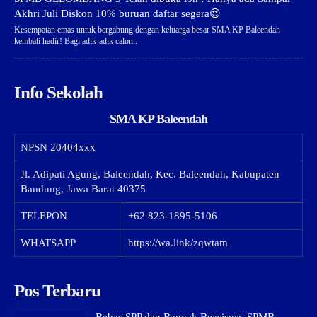
Akhri Juli Diskon 10% buruan daftar segera😍
Kesempatan emas untuk bergabung dengan keluarga besar SMA KP Baleendah
kembali hadir! Bagi adik-adik calon..
Info Sekolah
SMA KP Baleendah
NPSN
20404xxx
Jl. Adipati Agung, Baleendah, Kec. Baleendah, Kabupaten
Bandung, Jawa Barat 40375
TELEPON
+62 823-1895-5106
WHATSAPP
https://wa.link/zqwtam
Pos Terbaru
Bebas SPP dan Banyak Beasiswa, SPMB