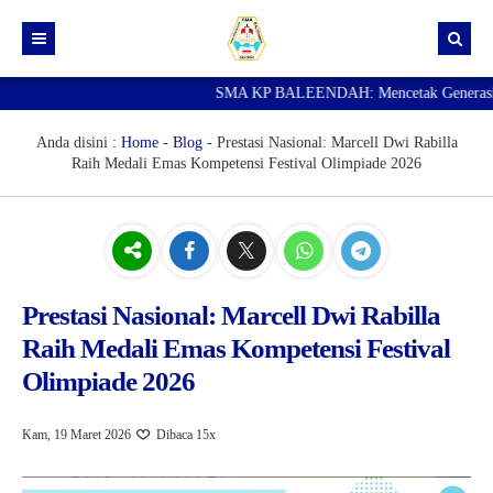
SMA KP BALEENDAH: Mencetak Generasi Ungg
Beranda
Berita
Anda disini :
Home
-
Blog
-
Prestasi Nasional: Marcell Dwi Rabilla
Raih Medali Emas Kompetensi Festival Olimpiade 2026
Data Guru
Portal Siswa
SPMB
SNBP
Prestasi Nasional: Marcell Dwi Rabilla
Raih Medali Emas Kompetensi Festival
Olimpiade 2026
Kam, 19 Maret 2026
Dibaca 15x