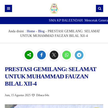
SMA KP BALEENDAH: Mencetak Generasi Ung
Beranda
Berita
Anda disini :
Home
-
Blog
-
PRESTASI GEMILANG: SELAMAT
UNTUK MUHAMMAD FAUZAN BILAL XII-4
Data Guru
Portal Siswa
SPMB
SNBP
PRESTASI GEMILANG: SELAMAT
UNTUK MUHAMMAD FAUZAN
BILAL XII-4
Jum, 15 Agustus 2025
Dibaca 64x