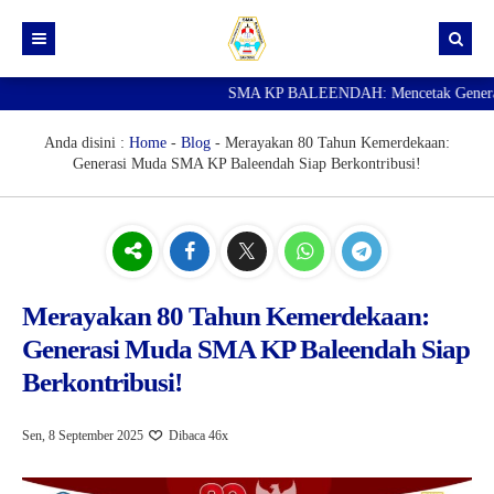
SMA KP BALEENDAH: Mencetak Generasi Ung
Beranda
Berita
Anda disini :
Home
-
Blog
-
Merayakan 80 Tahun Kemerdekaan:
Generasi Muda SMA KP Baleendah Siap Berkontribusi!
Data Guru
Portal Siswa
SPMB
SNBP
Merayakan 80 Tahun Kemerdekaan:
Generasi Muda SMA KP Baleendah Siap
Berkontribusi!
Sen, 8 September 2025
Dibaca 46x