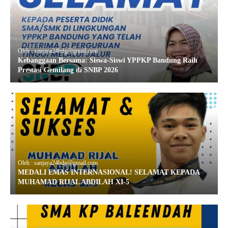
Oleh : sanjaya24bdg@gmail.com
Kebanggaan Bersama: Siswa-Siswi YPPKP Bandung Raih
Prestasi Gemilang di SNBP 2026
Oleh : sanjaya24bdg@gmail.com
MEDALI EMAS INTERNASIONAL! SELAMAT KEPADA
MUHAMAD RIJAL ABDILAH XI-5