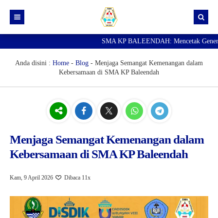
SMA KP BALEENDAH: Mencetak Generasi Un
Beranda
Berita
Anda disini :
Home
-
Blog
-
Menjaga Semangat Kemenangan dalam
Kebersamaan di SMA KP Baleendah
Data Guru
Portal Siswa
SPMB
SNBP
Menjaga Semangat Kemenangan dalam
Kebersamaan di SMA KP Baleendah
Kam, 9 April 2026
Dibaca 11x