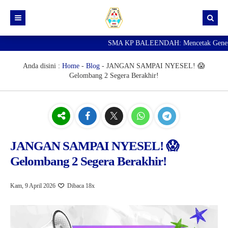
SMA KP BALEENDAH: Mencetak Generasi Un
Beranda
Berita
Anda disini :
Home
-
Blog
-
JANGAN SAMPAI NYESEL! 😱
Gelombang 2 Segera Berakhir!
Data Guru
Portal Siswa
SPMB
SNBP
JANGAN SAMPAI NYESEL! 😱
Gelombang 2 Segera Berakhir!
Kam, 9 April 2026
Dibaca 18x