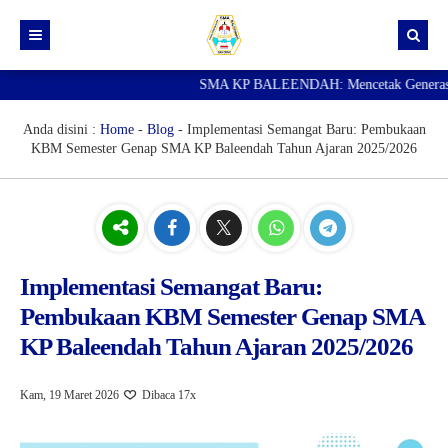
SMA KP BALEENDAH: Mencetak Generasi Ungg
Beranda
Berita
Anda disini :
Home
-
Blog
-
Implementasi Semangat Baru: Pembukaan
KBM Semester Genap SMA KP Baleendah Tahun Ajaran 2025/2026
Data Guru
Portal Siswa
SPMB
SNBP
Implementasi Semangat Baru:
Pembukaan KBM Semester Genap SMA
KP Baleendah Tahun Ajaran 2025/2026
Kam, 19 Maret 2026
Dibaca 17x