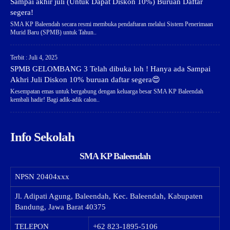
Sampai akhir juli (Untuk Dapat Diskon 10%) Buruan Daftar
segera!
SMA KP Baleendah secara resmi membuka pendaftaran melalui Sistem Penerimaan
Murid Baru (SPMB) untuk Tahun..
Terbit : Juli 4, 2025
SPMB GELOMBANG 3 Telah dibuka loh ! Hanya ada Sampai
Akhri Juli Diskon 10% buruan daftar segera😍
Kesempatan emas untuk bergabung dengan keluarga besar SMA KP Baleendah
kembali hadir! Bagi adik-adik calon..
Info Sekolah
SMA KP Baleendah
NPSN
20404xxx
Jl. Adipati Agung, Baleendah, Kec. Baleendah, Kabupaten
Bandung, Jawa Barat 40375
TELEPON
+62 823-1895-5106