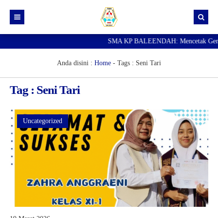
SMA KP BALEENDAH: Mencetak Generasi
Beranda
Berita
Anda disini :
Home
- Tags :
Seni Tari
Data Guru
Tag : Seni Tari
Portal Siswa
SPMB
Uncategorized
SNBP