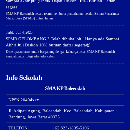
Sampai akhir juli (Untuk Dapat Diskon 10%) Buruan Daftar
segera!
SMA KP Baleendah secara resmi membuka pendaftaran melalui Sistem Penerimaan
Murid Baru (SPMB) untuk Tahun..
Terbit : Juli 4, 2025
SPMB GELOMBANG 3 Telah dibuka loh ! Hanya ada Sampai
Akhri Juli Diskon 10% buruan daftar segera😍
Kesempatan emas untuk bergabung dengan keluarga besar SMA KP Baleendah
kembali hadir! Bagi adik-adik calon..
Info Sekolah
SMA KP Baleendah
NPSN
20404xxx
Jl. Adipati Agung, Baleendah, Kec. Baleendah, Kabupaten
Bandung, Jawa Barat 40375
TELEPON
+62 823-1895-5106