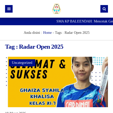
SMA KP BALEENDAH: Mencetak Generasi
Beranda
Berita
Anda disini :
Home
- Tags :
Radar Open 2025
Data Guru
Tag : Radar Open 2025
Portal Siswa
SPMB
Uncategorized
SNBP