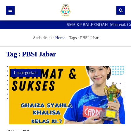
SMA KP BALEENDAH: Mencetak Generas
Beranda
Berita
Anda disini :
Home
- Tags :
PBSI Jabar
Data Guru
Tag : PBSI Jabar
Portal Siswa
SPMB
Uncategorized
SNBP