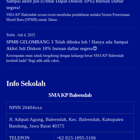
Sampai akhir juli (Untuk Dapat Diskon 10%) Buruan Daftar
segera!
SMA KP Baleendah secara resmi membuka pendaftaran melalui Sistem Penerimaan
Murid Baru (SPMB) untuk Tahun..
Terbit : Juli 4, 2025
SPMB GELOMBANG 3 Telah dibuka loh ! Hanya ada Sampai
Akhri Juli Diskon 10% buruan daftar segera😍
Kesempatan emas untuk bergabung dengan keluarga besar SMA KP Baleendah
kembali hadir! Bagi adik-adik calon..
Info Sekolah
SMA KP Baleendah
NPSN
20404xxx
Jl. Adipati Agung, Baleendah, Kec. Baleendah, Kabupaten
Bandung, Jawa Barat 40375
TELEPON
+62 823-1895-5106