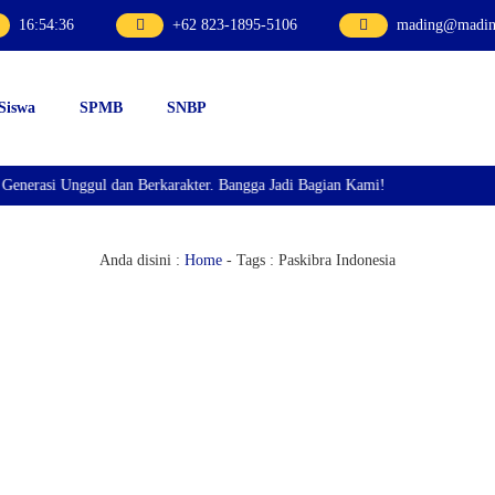
16
:
54
:
36
+62 823-1895-5106
mading@mading
 Siswa
SPMB
SNBP
asi Unggul dan Berkarakter. Bangga Jadi Bagian Kami!
Anda disini :
Home
- Tags :
Paskibra Indonesia