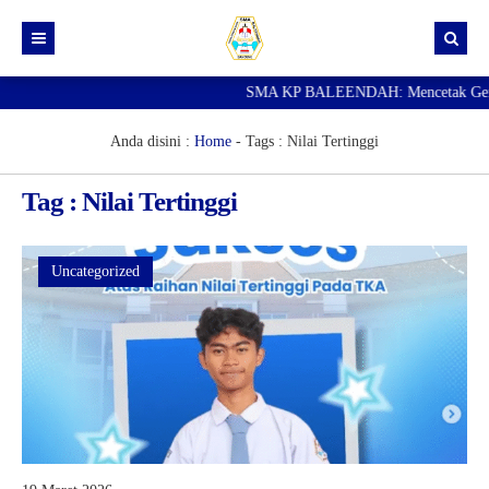
SMA KP BALEENDAH: Mencetak Generas
Beranda
Berita
Anda disini :
Home
- Tags :
Nilai Tertinggi
Data Guru
Tag : Nilai Tertinggi
Portal Siswa
SPMB
Uncategorized
SNBP