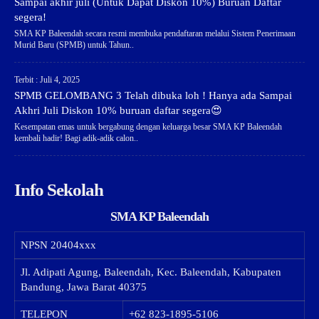
Sampai akhir juli (Untuk Dapat Diskon 10%) Buruan Daftar
segera!
SMA KP Baleendah secara resmi membuka pendaftaran melalui Sistem Penerimaan
Murid Baru (SPMB) untuk Tahun..
Terbit : Juli 4, 2025
SPMB GELOMBANG 3 Telah dibuka loh ! Hanya ada Sampai
Akhri Juli Diskon 10% buruan daftar segera😍
Kesempatan emas untuk bergabung dengan keluarga besar SMA KP Baleendah
kembali hadir! Bagi adik-adik calon..
Info Sekolah
SMA KP Baleendah
NPSN
20404xxx
Jl. Adipati Agung, Baleendah, Kec. Baleendah, Kabupaten
Bandung, Jawa Barat 40375
TELEPON
+62 823-1895-5106