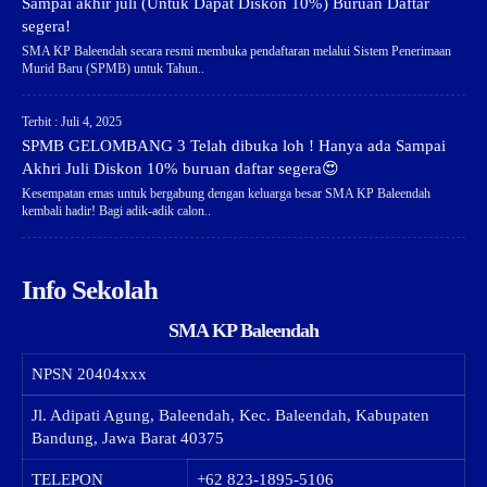
Sampai akhir juli (Untuk Dapat Diskon 10%) Buruan Daftar
segera!
SMA KP Baleendah secara resmi membuka pendaftaran melalui Sistem Penerimaan
Murid Baru (SPMB) untuk Tahun..
Terbit : Juli 4, 2025
SPMB GELOMBANG 3 Telah dibuka loh ! Hanya ada Sampai
Akhri Juli Diskon 10% buruan daftar segera😍
Kesempatan emas untuk bergabung dengan keluarga besar SMA KP Baleendah
kembali hadir! Bagi adik-adik calon..
Info Sekolah
SMA KP Baleendah
NPSN
20404xxx
Jl. Adipati Agung, Baleendah, Kec. Baleendah, Kabupaten
Bandung, Jawa Barat 40375
TELEPON
+62 823-1895-5106