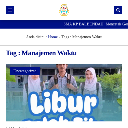
SMA KP BALEENDAH: Mencetak Generasi
Beranda
Berita
Anda disini :
Home
- Tags :
Manajemen Waktu
Data Guru
Tag : Manajemen Waktu
Portal Siswa
SPMB
Uncategorized
SNBP