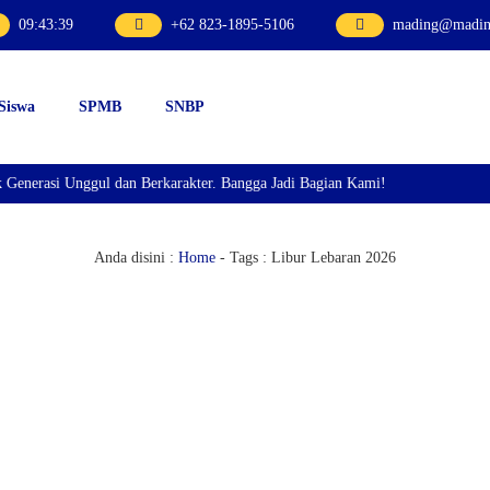
09
:
43
:
39
+62 823-1895-5106
mading@mading
 Siswa
SPMB
SNBP
rasi Unggul dan Berkarakter. Bangga Jadi Bagian Kami!
Anda disini :
Home
- Tags :
Libur Lebaran 2026