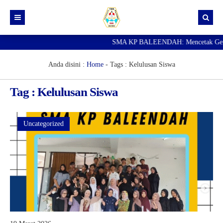
SMA KP BALEENDAH: Mencetak Generas
Beranda
Berita
Anda disini :
Home
- Tags :
Kelulusan Siswa
Data Guru
Tag : Kelulusan Siswa
Portal Siswa
SPMB
Uncategorized
SNBP