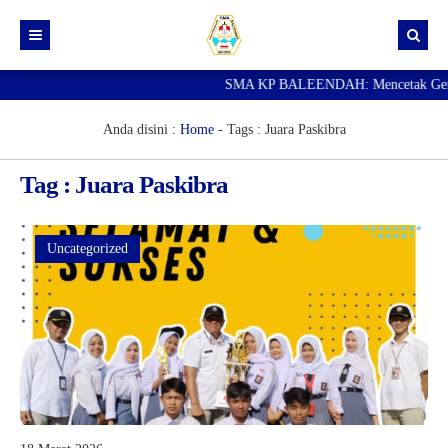
SMA KP BALEENDAH: Mencetak Generas
Beranda
Berita
Anda disini :
Home
- Tags :
Juara Paskibra
Data Guru
Tag : Juara Paskibra
Portal Siswa
SPMB
Uncategorized
SNBP