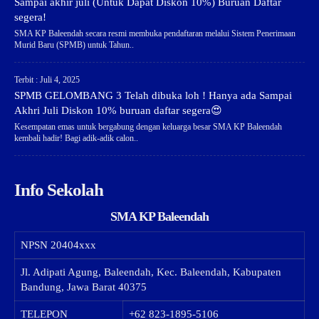
Sampai akhir juli (Untuk Dapat Diskon 10%) Buruan Daftar
segera!
SMA KP Baleendah secara resmi membuka pendaftaran melalui Sistem Penerimaan
Murid Baru (SPMB) untuk Tahun..
Terbit : Juli 4, 2025
SPMB GELOMBANG 3 Telah dibuka loh ! Hanya ada Sampai
Akhri Juli Diskon 10% buruan daftar segera😍
Kesempatan emas untuk bergabung dengan keluarga besar SMA KP Baleendah
kembali hadir! Bagi adik-adik calon..
Info Sekolah
SMA KP Baleendah
NPSN
20404xxx
Jl. Adipati Agung, Baleendah, Kec. Baleendah, Kabupaten
Bandung, Jawa Barat 40375
TELEPON
+62 823-1895-5106