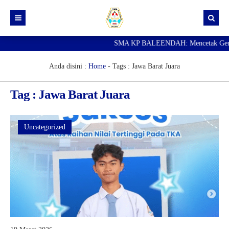
SMA KP BALEENDAH: Mencetak Generasi
Beranda
Berita
Anda disini :
Home
- Tags :
Jawa Barat Juara
Data Guru
Tag : Jawa Barat Juara
Portal Siswa
SPMB
Uncategorized
SNBP