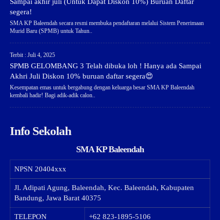
Sampai akhir juli (Untuk Dapat Diskon 10%) Buruan Daftar
segera!
SMA KP Baleendah secara resmi membuka pendaftaran melalui Sistem Penerimaan
Murid Baru (SPMB) untuk Tahun..
Terbit : Juli 4, 2025
SPMB GELOMBANG 3 Telah dibuka loh ! Hanya ada Sampai
Akhri Juli Diskon 10% buruan daftar segera😍
Kesempatan emas untuk bergabung dengan keluarga besar SMA KP Baleendah
kembali hadir! Bagi adik-adik calon..
Info Sekolah
SMA KP Baleendah
NPSN
20404xxx
Jl. Adipati Agung, Baleendah, Kec. Baleendah, Kabupaten
Bandung, Jawa Barat 40375
TELEPON
+62 823-1895-5106