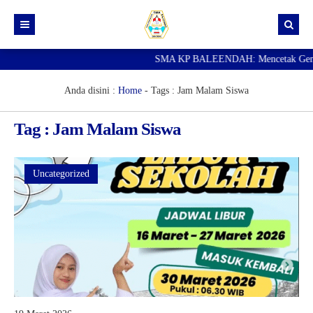
SMA KP BALEENDAH: Mencetak Generasi
Beranda
Berita
Anda disini :
Home
- Tags :
Jam Malam Siswa
Data Guru
Tag : Jam Malam Siswa
Portal Siswa
SPMB
Uncategorized
SNBP