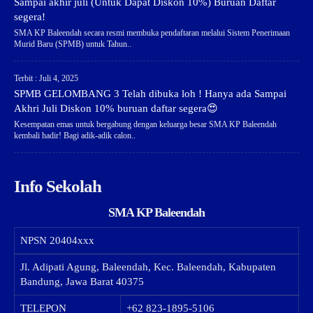
Sampai akhir juli (Untuk Dapat Diskon 10%) Buruan Daftar
segera!
SMA KP Baleendah secara resmi membuka pendaftaran melalui Sistem Penerimaan
Murid Baru (SPMB) untuk Tahun..
Terbit : Juli 4, 2025
SPMB GELOMBANG 3 Telah dibuka loh ! Hanya ada Sampai
Akhri Juli Diskon 10% buruan daftar segera😍
Kesempatan emas untuk bergabung dengan keluarga besar SMA KP Baleendah
kembali hadir! Bagi adik-adik calon..
Info Sekolah
SMA KP Baleendah
NPSN
20404xxx
Jl. Adipati Agung, Baleendah, Kec. Baleendah, Kabupaten
Bandung, Jawa Barat 40375
TELEPON
+62 823-1895-5106